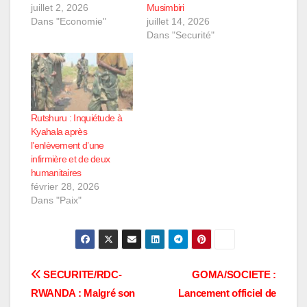
juillet 2, 2026
Musimbiri
Dans "Economie"
juillet 14, 2026
Dans "Securité"
Rutshuru : Inquiétude à
Kyahala après
l’enlèvement d’une
infirmière et de deux
humanitaires
février 28, 2026
Dans "Paix"
Navigation
SECURITE/RDC-
GOMA/SOCIETE :
RWANDA : Malgré son
Lancement officiel de
de