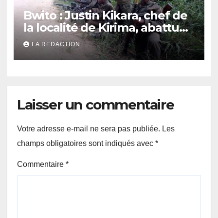
Bwito : Justin Kikara, chef de
la localité de Kirima, abattu
avec trois autres personnes
LA REDACTION
Laisser un commentaire
Votre adresse e-mail ne sera pas publiée.
Les
champs obligatoires sont indiqués avec
*
Commentaire
*