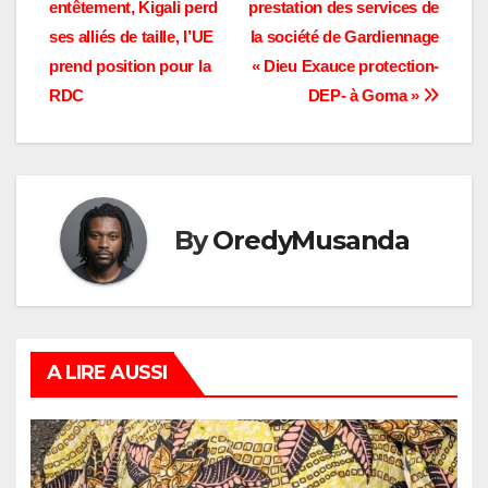
entêtement, Kigali perd
prestation des services de
l’article
ses alliés de taille, l’UE
la société de Gardiennage
prend position pour la
« Dieu Exauce protection-
RDC
DEP- à Goma »
By
OredyMusanda
A LIRE AUSSI