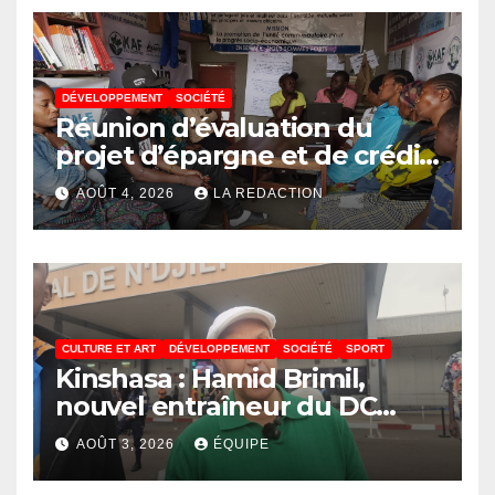
DÉVELOPPEMENT
SOCIÉTÉ
Réunion d’évaluation du
projet d’épargne et de crédit
de JIRANI MSAADA Asbl : des
AOÛT 4, 2026
LA REDACTION
résultats encourageants et
une expansion annoncée
CULTURE ET ART
DÉVELOPPEMENT
SOCIÉTÉ
SPORT
Kinshasa : Hamid Brimil,
nouvel entraîneur du DC
Virunga sur place, cap sur les
AOÛT 3, 2026
ÉQUIPE
préparatifs de la Coupe de la
Confédération de la CAF