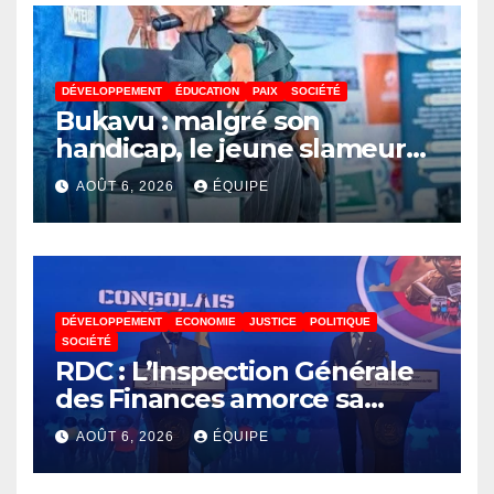
DÉVELOPPEMENT
ÉDUCATION
PAIX
SOCIÉTÉ
Bukavu : malgré son
handicap, le jeune slameur
Akonkwa Kenyata Bernard
AOÛT 6, 2026
ÉQUIPE
lance un appel à la solidarité
pour poursuivre ses études
DÉVELOPPEMENT
ECONOMIE
JUSTICE
POLITIQUE
SOCIÉTÉ
RDC : L’Inspection Générale
des Finances amorce sa
révolution numérique pour
AOÛT 6, 2026
ÉQUIPE
un contrôle permanent des
finances publiques