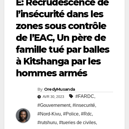
E: Recrudescence de
l’insécurité dans les
zones sous contrôle
de l’EAC, Un père de
famille tué par balles
à Kitshanga par les
hommes armés
By
OredyMusanda
#FARDC
,
AVR 30, 2023
#Gouvernement
,
#insecurité
,
#Nord-Kivu
,
#Police
,
#Rdc
,
#rutshuru
,
#tueries de civiles
,