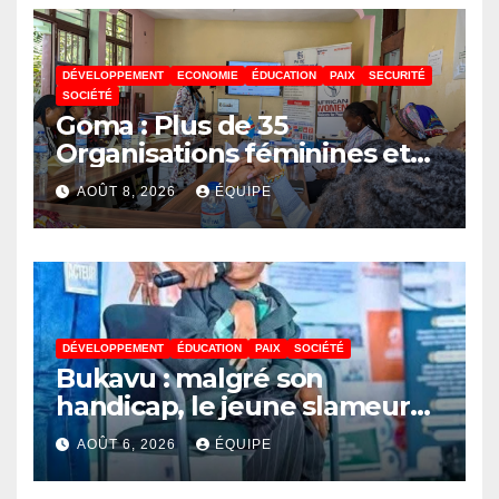
DÉVELOPPEMENT
ECONOMIE
ÉDUCATION
PAIX
SECURITÉ
SOCIÉTÉ
Goma : Plus de 35
Organisations féminines et
associations des jeunes
AOÛT 8, 2026
ÉQUIPE
réunies pour parler paix
DÉVELOPPEMENT
ÉDUCATION
PAIX
SOCIÉTÉ
Bukavu : malgré son
handicap, le jeune slameur
Akonkwa Kenyata Bernard
AOÛT 6, 2026
ÉQUIPE
lance un appel à la solidarité
pour poursuivre ses études