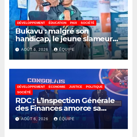
DÉVELOPPEMENT
ÉDUCATION
PAIX
SOCIÉTÉ
Bukavu : malgré son
handicap, le jeune slameur
Akonkwa Kenyata Bernard
AOÛT 6, 2026
ÉQUIPE
lance un appel à la solidarité
pour poursuivre ses études
DÉVELOPPEMENT
ECONOMIE
JUSTICE
POLITIQUE
SOCIÉTÉ
RDC : L’Inspection Générale
des Finances amorce sa
révolution numérique pour
AOÛT 6, 2026
ÉQUIPE
un contrôle permanent des
finances publiques