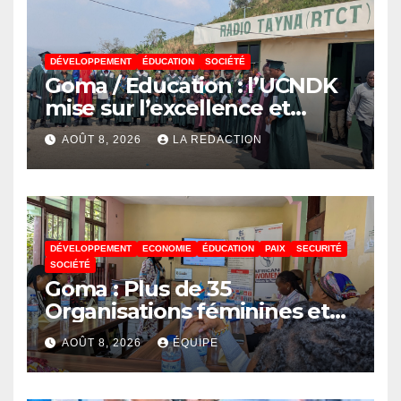
DÉVELOPPEMENT
ÉDUCATION
SOCIÉTÉ
Goma / Education : l’UCNDK
mise sur l’excellence et
l’employabilité des jeunes
AOÛT 8, 2026
LA REDACTION
DÉVELOPPEMENT
ECONOMIE
ÉDUCATION
PAIX
SECURITÉ
SOCIÉTÉ
Goma : Plus de 35
Organisations féminines et
associations des jeunes
AOÛT 8, 2026
ÉQUIPE
réunies pour parler paix