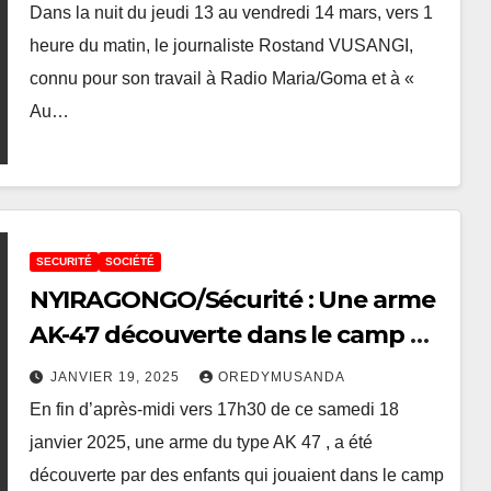
domicile
Dans la nuit du jeudi 13 au vendredi 14 mars, vers 1
heure du matin, le journaliste Rostand VUSANGI,
connu pour son travail à Radio Maria/Goma et à «
Au…
SECURITÉ
SOCIÉTÉ
NYIRAGONGO/Sécurité : Une arme
AK-47 découverte dans le camp de
déplacés de Bushagala, la peur au
JANVIER 19, 2025
OREDYMUSANDA
ventre
En fin d’après-midi vers 17h30 de ce samedi 18
janvier 2025, une arme du type AK 47 , a été
découverte par des enfants qui jouaient dans le camp