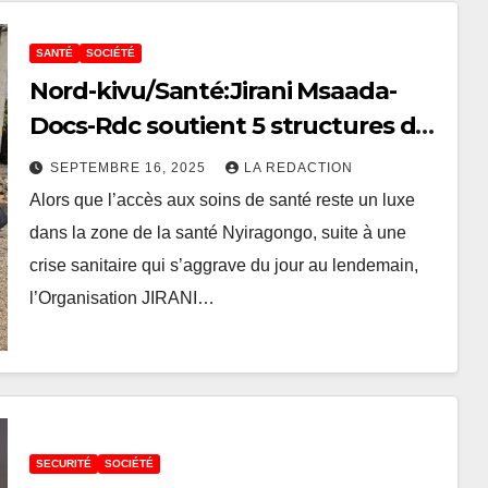
SANTÉ
SOCIÉTÉ
Nord-kivu/Santé:Jirani Msaada-
Docs-Rdc soutient 5 structures de
santé de Nyiragingo avec des
SEPTEMBRE 16, 2025
LA REDACTION
médicaments
Alors que l’accès aux soins de santé reste un luxe
dans la zone de la santé Nyiragongo, suite à une
crise sanitaire qui s’aggrave du jour au lendemain,
l’Organisation JIRANI…
SECURITÉ
SOCIÉTÉ