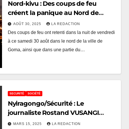
Nord-kivu : Des coups de feu
créent la panique au Nord de
Goma
AOÛT 30, 2025
LA REDACTION
Des coups de feu ont retenti dans la nuit de vendredi
à ce samedi 30 août dans le nord de la ville de
Goma, ainsi que dans une partie du…
SECURITÉ
SOCIÉTÉ
Nyiragongo/Sécurité : Le
journaliste Rostand VUSANGI
victime d’une attaque armée à son
MARS 15, 2025
LA REDACTION