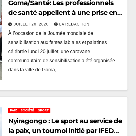
Goma/Santé: Les professionnels
de santé appellent à une prise en
charge précoce des enfants nés
JUILLET 20, 2026
LA REDACTION
avec une fente labiale
À l’occasion de la Journée mondiale de
sensibilisation aux fentes labiales et palatines
célébrée lundi 20 juillet, une caravane
communautaire de sensibilisation a été organisée
dans la ville de Goma,…
PAIX
SOCIÉTÉ
SPORT
Nyiragongo : Le sport au service de
la paix, un tournoi initié par IFEDD