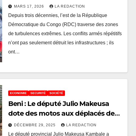
pour briser les barrières de la haine
MARS 17, 2026
LA REDACTION
Depuis trois décennies, l’est de la République
Démocratique du Congo (RDC) traverse des zones
de turbulences extrêmes. Les conflits armés répétitifs
n’ont pas seulement détruit les infrastructures ; ils
ont…
ECONOMIE
SECURITÉ
SOCIÉTÉ
Beni : Le député Julio Makeusa
dote des motos aux déplacés de
guerre
DÉCEMBRE 29, 2025
LA REDACTION
Le député provincial Julio Makeusa Kambale a