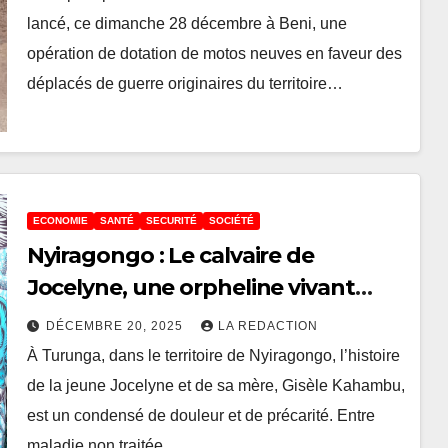
lancé, ce dimanche 28 décembre à Beni, une
opération de dotation de motos neuves en faveur des
déplacés de guerre originaires du territoire…
ECONOMIE
SANTÉ
SECURITÉ
SOCIÉTÉ
Nyiragongo : Le calvaire de
Jocelyne, une orpheline vivant
avec handicap dans l’oubli, JIRANI
DÉCEMBRE 20, 2025
LA REDACTION
MUSAADA alerte
À Turunga, dans le territoire de Nyiragongo, l’histoire
de la jeune Jocelyne et de sa mère, Gisèle Kahambu,
est un condensé de douleur et de précarité. Entre
maladie non traitée,…