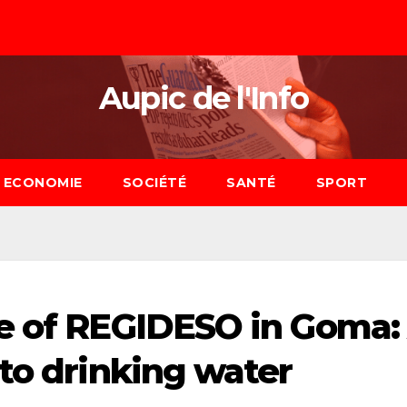
Aupic de l'Info
ECONOMIE
SOCIÉTÉ
SANTÉ
SPORT
e of REGIDESO in Goma:
 to drinking water