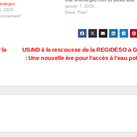
that re-emerged from its ashes after
trategies
being defeated by the Armed Forces 
janvier 7, 2025
6, 2025
the Democratic Republic of Congo
Dans "Paix"
ronnement"
(FARDC) about a decade ago. The
 la
USAID à la rescousse de la REGIDESO à 
: Une nouvelle ère pour l’accès à l’eau po