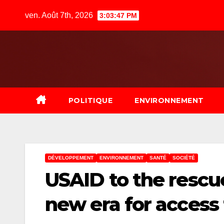
Skip
ven. Août 7th, 2026
3:03:48 PM
to
content
POLITIQUE
ENVIRONNEMENT
DÉVELOPPEMENT
ENVIRONNEMENT
SANTÉ
SOCIÉTÉ
USAID to the rescu
new era for access