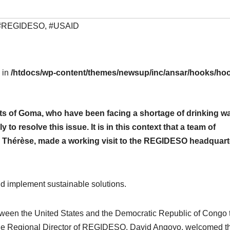
#REGIDESO
,
#USAID
l in
/htdocs/wp-content/themes/newsup/inc/ansar/hooks/hoo
nts of Goma, who have been facing a shortage of drinking w
o resolve this issue. It is in this context that a team of
 Thérèse, made a working visit to the REGIDESO headquart
nd implement sustainable solutions.
between the United States and the Democratic Republic of Congo 
. The Regional Director of REGIDESO, David Angoyo, welcomed t