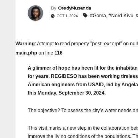
By
OredyMusanda
#Goma
,
#Nord-Kivu
,
OCT 1, 2024
Warning
: Attempt to read property "post_excerpt" on nul
main.php
on line
116
A glimmer of hope has been lit for the inhabita
for years, REGIDESO has been working tirelessly t
American engineers from USAID, led by Angela
this Monday, September 30, 2024.
The objective? To assess the city’s water needs a
This visit marks a new step in the collaboration 
improve the living conditions of the populations