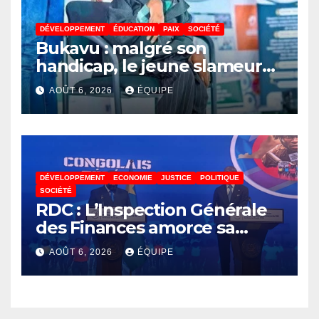
DÉVELOPPEMENT
ÉDUCATION
PAIX
SOCIÉTÉ
Bukavu : malgré son
handicap, le jeune slameur
Akonkwa Kenyata Bernard
AOÛT 6, 2026
ÉQUIPE
lance un appel à la solidarité
pour poursuivre ses études
DÉVELOPPEMENT
ECONOMIE
JUSTICE
POLITIQUE
SOCIÉTÉ
RDC : L’Inspection Générale
des Finances amorce sa
révolution numérique pour
AOÛT 6, 2026
ÉQUIPE
un contrôle permanent des
finances publiques