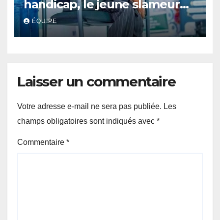
handicap, le jeune slameur
Akonkwa Kenyata Bernard
ÉQUIPE
lance un appel à la solidarité
pour poursuivre ses études
Laisser un commentaire
Votre adresse e-mail ne sera pas publiée.
Les
champs obligatoires sont indiqués avec
*
Commentaire
*