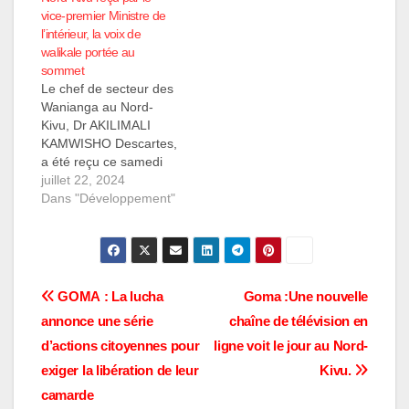
répétées, dorment à la
vice-premier Ministre de
belle étoile, sans
l’intérieur, la voix de
abris…
walikale portée au
sommet
Le chef de secteur des
Wanianga au Nord-
Kivu, Dr AKILIMALI
KAMWISHO Descartes,
a été reçu ce samedi
20 juillet 2024 par le
juillet 22, 2024
vice-premier Ministre
Dans "Développement"
de l'intérieur, Me
SHABANI LUKOO, à
son cabinet de travail.
La rencontre a permis
au chef de secteur
Navigation
GOMA : La lucha
Goma :Une nouvelle
d'aborder plusieurs
annonce une série
chaîne de télévision en
sujets importants
de
concernant son secteur
d’actions citoyennes pour
ligne voit le jour au Nord-
et…
l’article
exiger la libération de leur
Kivu.
camarde