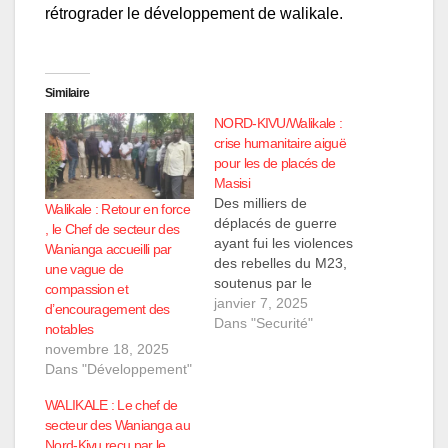
rétrograder le développement de walikale.
Similaire
NORD-KIVU/Walikale :
crise humanitaire aiguë
pour les de placés de
Masisi
Des milliers de
Walikale : Retour en force
déplacés de guerre
, le Chef de secteur des
ayant fui les violences
Wanianga accueilli par
des rebelles du M23,
une vague de
soutenus par le
compassion et
Rwanda, vivent dans
janvier 7, 2025
d’encouragement des
des conditions
Dans "Securité"
notables
humanitaires
novembre 18, 2025
désastreuses dans le
Dans "Développement"
territoire de Walikale.
Ces civils, qui ont quitté
WALIKALE : Le chef de
le territoire de Masisi
secteur des Wanianga au
en raison des attaques
Nord-Kivu reçu par le