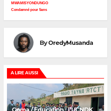
MWAMISYONDUNGO
Condamné pour 5ans
By
OredyMusanda
A LIRE AUSSI
Goma / Education : l’UCNDK