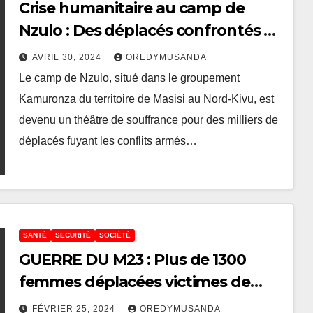
Crise humanitaire au camp de
Nzulo : Des déplacés confrontés à
des conditions inhumaines
AVRIL 30, 2024
OREDYMUSANDA
Le camp de Nzulo, situé dans le groupement
Kamuronza du territoire de Masisi au Nord-Kivu, est
devenu un théâtre de souffrance pour des milliers de
déplacés fuyant les conflits armés…
SANTÉ
SECURITÉ
SOCIÉTÉ
GUERRE DU M23 : Plus de 1300
femmes déplacées victimes de
violences sexuelles dans les camps
FÉVRIER 25, 2024
OREDYMUSANDA