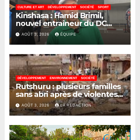
CULTURE ET ART
DÉVELOPPEMENT
SOCIÉTÉ
SPORT
Kinshasa : Hamid Brimil,
nouvel entraîneur du DC
Virunga sur place, cap sur les
AOÛT 3, 2026
ÉQUIPE
préparatifs de la Coupe de la
Confédération de la CAF
DÉVELOPPEMENT
ENVIRONNEMENT
SOCIÉTÉ
Rutshuru : plusieurs familles
sans abri après de violentes
intempéries à Vitshumbi
AOÛT 3, 2026
LA REDACTION