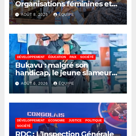
Organisations féminines et
associations des jeunes
AOÛT 8, 2026
ÉQUIPE
réunies pour parler paix
DÉVELOPPEMENT
ÉDUCATION
PAIX
SOCIÉTÉ
Bukavu : malgré son
handicap, le jeune slameur
Akonkwa Kenyata Bernard
AOÛT 6, 2026
ÉQUIPE
lance un appel à la solidarité
pour poursuivre ses études
DÉVELOPPEMENT
ECONOMIE
JUSTICE
POLITIQUE
SOCIÉTÉ
RDC : L’Inspection Générale