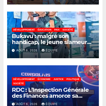
réunies pour parler paix
DÉVELOPPEMENT
ÉDUCATION
PAIX
SOCIÉTÉ
Bukavu : malgré son
handicap, le jeune slameur
Akonkwa Kenyata Bernard
AOÛT 6, 2026
ÉQUIPE
lance un appel à la solidarité
pour poursuivre ses études
DÉVELOPPEMENT
ECONOMIE
JUSTICE
POLITIQUE
SOCIÉTÉ
RDC : L’Inspection Générale
des Finances amorce sa
révolution numérique pour
AOÛT 6, 2026
ÉQUIPE