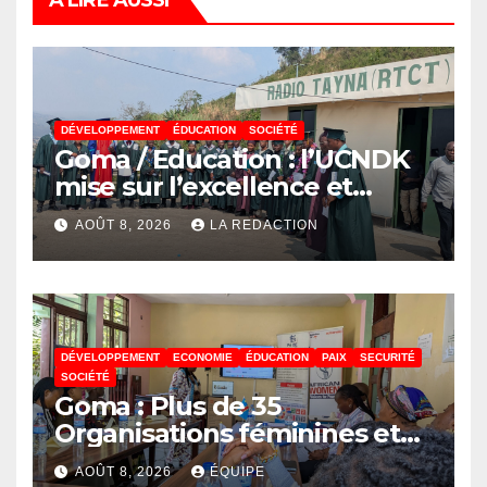
DÉVELOPPEMENT
ÉDUCATION
SOCIÉTÉ
Goma / Education : l’UCNDK
mise sur l’excellence et
l’employabilité des jeunes
AOÛT 8, 2026
LA REDACTION
DÉVELOPPEMENT
ECONOMIE
ÉDUCATION
PAIX
SECURITÉ
SOCIÉTÉ
Goma : Plus de 35
Organisations féminines et
associations des jeunes
AOÛT 8, 2026
ÉQUIPE