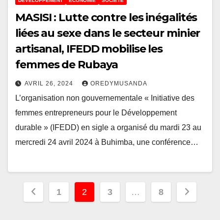
DÉVELOPPEMENT
ECONOMIE
SOCIÉTÉ
MASISI : Lutte contre les inégalités
liées au sexe dans le secteur minier
artisanal, IFEDD mobilise les
femmes de Rubaya
AVRIL 26, 2024
OREDYMUSANDA
L’organisation non gouvernementale « Initiative des
femmes entrepreneurs pour le Développement
durable » (IFEDD) en sigle a organisé du mardi 23 au
mercredi 24 avril 2024 à Buhimba, une conférence…
Pagination
1
2
3
…
8
des