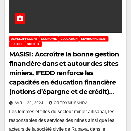
DÉVELOPPEMENT
ECONOMIE
ÉDUCATION
ENVIRONNEMENT
JUSTICE
SOCIÉTÉ
MASISI : Accroître la bonne gestion
financière dans et autour des sites
miniers, IFEDD renforce les
capacités en éducation financière
(notions d’épargne et de crédit)
d’une trentaine de personnes
AVRIL 28, 2024
OREDYMUSANDA
représentant diverses parties
Les femmes et filles du secteur minier artisanal, les
prenantes ayant un lien avec le
responsables des services des mines ainsi que les
secteur minier artisanal de Rubaya
acteurs de la société civile de Rubaya, dans le