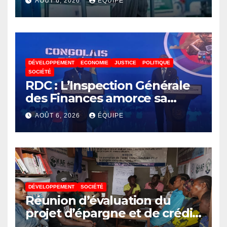
AOÛT 6, 2026
ÉQUIPE
lance un appel à la solidarité
pour poursuivre ses études
DÉVELOPPEMENT
ECONOMIE
JUSTICE
POLITIQUE
SOCIÉTÉ
RDC : L’Inspection Générale
des Finances amorce sa
révolution numérique pour
AOÛT 6, 2026
ÉQUIPE
un contrôle permanent des
finances publiques
DÉVELOPPEMENT
SOCIÉTÉ
Réunion d’évaluation du
projet d’épargne et de crédit
de JIRANI MSAADA Asbl : des