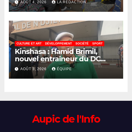
AOÛT 4, 2026
LA REDACTION
résultats encourageants et
une expansion annoncée
CULTURE ET ART
DÉVELOPPEMENT
SOCIÉTÉ
SPORT
Kinshasa : Hamid Brimil,
nouvel entraîneur du DC
Virunga sur place, cap sur les
AOÛT 3, 2026
ÉQUIPE
préparatifs de la Coupe de la
Confédération de la CAF
Aupic de l'Info