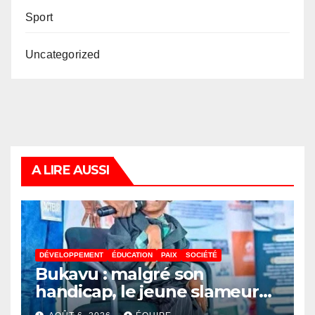
Sport
Uncategorized
A LIRE AUSSI
DÉVELOPPEMENT
ÉDUCATION
PAIX
SOCIÉTÉ
Bukavu : malgré son
handicap, le jeune slameur
Akonkwa Kenyata Bernard