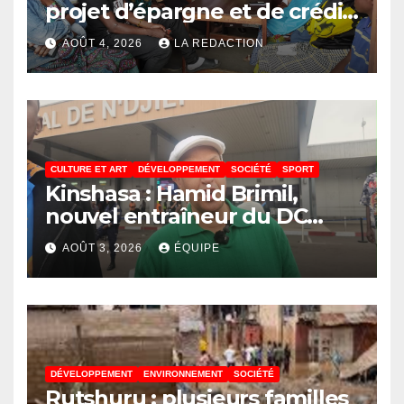
projet d’épargne et de crédit
de JIRANI MSAADA Asbl : des
AOÛT 4, 2026
LA REDACTION
résultats encourageants et
une expansion annoncée
CULTURE ET ART
DÉVELOPPEMENT
SOCIÉTÉ
SPORT
Kinshasa : Hamid Brimil,
nouvel entraîneur du DC
Virunga sur place, cap sur les
AOÛT 3, 2026
ÉQUIPE
préparatifs de la Coupe de la
Confédération de la CAF
DÉVELOPPEMENT
ENVIRONNEMENT
SOCIÉTÉ
Rutshuru : plusieurs familles