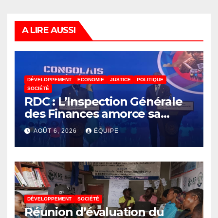
A LIRE AUSSI
DÉVELOPPEMENT
ECONOMIE
JUSTICE
POLITIQUE
SOCIÉTÉ
RDC : L’Inspection Générale
des Finances amorce sa
révolution numérique pour
AOÛT 6, 2026
ÉQUIPE
un contrôle permanent des
finances publiques
DÉVELOPPEMENT
SOCIÉTÉ
Réunion d’évaluation du