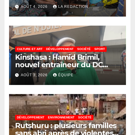
de JIRANI MSAADA Asbl : des
AOÛT 4, 2026
LA REDACTION
résultats encourageants et
une expansion annoncée
CULTURE ET ART
DÉVELOPPEMENT
SOCIÉTÉ
SPORT
Kinshasa : Hamid Brimil,
nouvel entraîneur du DC
Virunga sur place, cap sur les
AOÛT 3, 2026
ÉQUIPE
préparatifs de la Coupe de la
Confédération de la CAF
DÉVELOPPEMENT
ENVIRONNEMENT
SOCIÉTÉ
Rutshuru : plusieurs familles
sans abri après de violentes