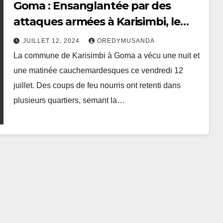
Goma : Ensanglantée par des
attaques armées à Karisimbi, le
conseiller communal Jean-Paul
JUILLET 12, 2024
OREDYMUSANDA
Bahani en colère
La commune de Karisimbi à Goma a vécu une nuit et
une matinée cauchemardesques ce vendredi 12
juillet. Des coups de feu nourris ont retenti dans
plusieurs quartiers, semant la…