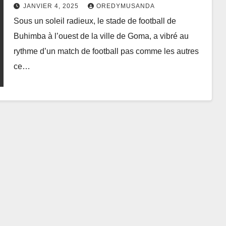
Football ; la Regideso félicitée par
JANVIER 4, 2025
OREDYMUSANDA
les mouvements citoyens et les
Sous un soleil radieux, le stade de football de
structures des jeunes
Buhimba à l’ouest de la ville de Goma, a vibré au
rythme d’un match de football pas comme les autres
ce…