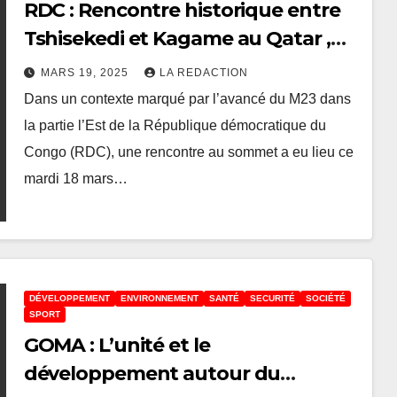
RDC : Rencontre historique entre
Tshisekedi et Kagame au Qatar ,
un pas vers la paix dans l’Est de la
MARS 19, 2025
LA REDACTION
RDC ?
Dans un contexte marqué par l’avancé du M23 dans
la partie l’Est de la République démocratique du
Congo (RDC), une rencontre au sommet a eu lieu ce
mardi 18 mars…
DÉVELOPPEMENT
ENVIRONNEMENT
SANTÉ
SECURITÉ
SOCIÉTÉ
SPORT
GOMA : L’unité et le
développement autour du