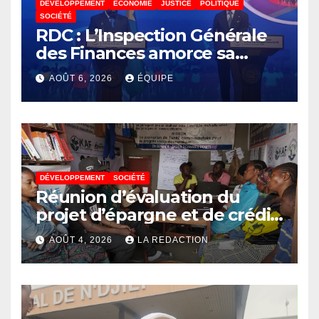
DÉVELOPPEMENT
ECONOMIE
JUSTICE
POLITIQUE
SOCIÉTÉ
RDC : L’Inspection Générale
des Finances amorce sa
révolution numérique pour
AOÛT 6, 2026
ÉQUIPE
un contrôle permanent des
finances publiques
DÉVELOPPEMENT
SOCIÉTÉ
Réunion d’évaluation du
projet d’épargne et de crédit
de JIRANI MSAADA Asbl : des
AOÛT 4, 2026
LA REDACTION
résultats encourageants et
une expansion annoncée