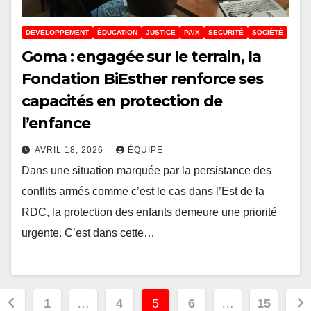
DÉVELOPPEMENT
ÉDUCATION
JUSTICE
PAIX
SECURITÉ
SOCIÉTÉ
Goma : engagée sur le terrain, la
Fondation BiEsther renforce ses
capacités en protection de
l’enfance
AVRIL 18, 2026
ÉQUIPE
Dans une situation marquée par la persistance des
conflits armés comme c’est le cas dans l’Est de la
RDC, la protection des enfants demeure une priorité
urgente. C’est dans cette…
Pagination
1
…
4
5
6
…
15