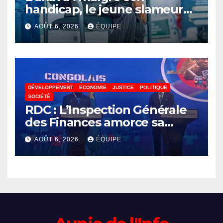
handicap, le jeune slameur
Akonkwa Kenyata Bernard
AOÛT 6, 2026
ÉQUIPE
lance un appel à la solidarité
pour poursuivre ses études
DÉVELOPPEMENT
ECONOMIE
JUSTICE
POLITIQUE
SOCIÉTÉ
RDC : L’Inspection Générale
des Finances amorce sa
révolution numérique pour
AOÛT 6, 2026
ÉQUIPE
un contrôle permanent des
finances publiques