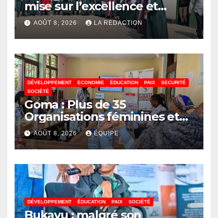
mise sur l’excellence et
l’employabilité des jeunes
AOÛT 8, 2026
LA REDACTION
DÉVELOPPEMENT
ECONOMIE
ÉDUCATION
PAIX
SECURITÉ
SOCIÉTÉ
Goma : Plus de 35
Organisations féminines et
associations des jeunes
AOÛT 8, 2026
ÉQUIPE
réunies pour parler paix
DÉVELOPPEMENT
ÉDUCATION
PAIX
SOCIÉTÉ
Bukavu : malgré son