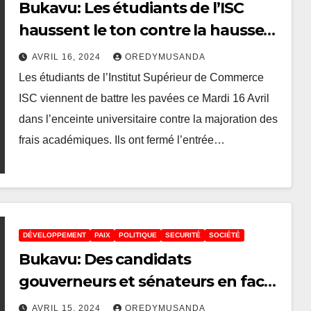
Bukavu: Les étudiants de l’ISC
haussent le ton contre la hausse
de leurs frais académiques par le
AVRIL 16, 2024
OREDYMUSANDA
comité de gestion
Les étudiants de l’Institut Supérieur de Commerce
ISC viennent de battre les pavées ce Mardi 16 Avril
dans l’enceinte universitaire contre la majoration des
frais académiques. Ils ont fermé l’entrée…
DÉVELOPPEMENT
PAIX
POLITIQUE
SECURITÉ
SOCIÉTÉ
Bukavu: Des candidats
gouverneurs et sénateurs en face
de la population dans une tribune
AVRIL 15, 2024
OREDYMUSANDA