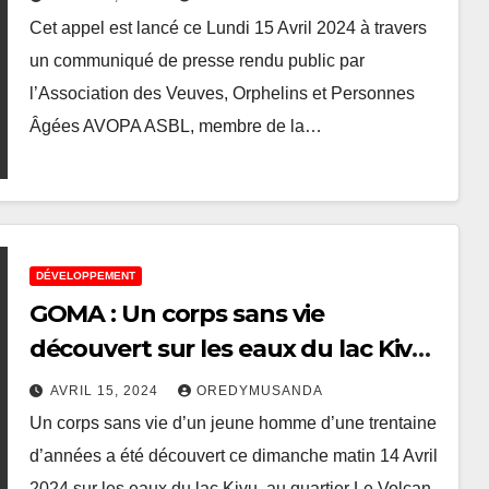
d’expression populaire
Cet appel est lancé ce Lundi 15 Avril 2024 à travers
un communiqué de presse rendu public par
l’Association des Veuves, Orphelins et Personnes
Âgées AVOPA ASBL, membre de la…
DÉVELOPPEMENT
GOMA : Un corps sans vie
découvert sur les eaux du lac Kivu
au quartier les volcans
AVRIL 15, 2024
OREDYMUSANDA
Un corps sans vie d’un jeune homme d’une trentaine
d’années a été découvert ce dimanche matin 14 Avril
2024 sur les eaux du lac Kivu, au quartier Le Volcan