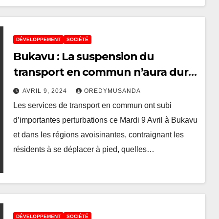
DÉVELOPPEMENT
SOCIÉTÉ
Bukavu : La suspension du
transport en commun n’aura duré
que peu de temps, les initiateurs
AVRIL 9, 2024
OREDYMUSANDA
mettent fin à cette mesure
Les services de transport en commun ont subi
d’importantes perturbations ce Mardi 9 Avril à Bukavu
et dans les régions avoisinantes, contraignant les
résidents à se déplacer à pied, quelles…
DÉVELOPPEMENT
SOCIÉTÉ