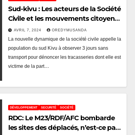
Sud-kivu : Les acteurs de la Société
Civile et les mouvements citoyens
décrètent 3 jours sans transport
AVRIL 7, 2024
OREDYMUSANDA
en commun
La nouvelle dynamique de la société civile appelle la
population du sud Kivu à observer 3 jours sans
transport pour dénoncer les tracasseries dont elle est
victime de la part…
DÉVELOPPEMENT
SECURITÉ
SOCIÉTÉ
RDC: Le M23/RDF/AFC bombarde
les sites des déplacés, n’est-ce pas