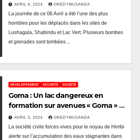
un crime de guerre?
AVRIL 6, 2024
OREDYMUSANDA
La journée de ce 06 Avril a été l’une des plus
horribles pour les déplacés dans les sites de
Lushagala, Shabindu et Lac Vert. Plusieurs bombes
et grenades sont tombées…
DÉVELOPPEMENT
SECURITÉ
SOCIÉTÉ
Goma : Un lac dangereux en
formation sur avenues « Goma » et
« De la mission » dans le quartier
AVRIL 5, 2024
OREDYMUSANDA
Himbi
La société civile forces vives pour le noyau de Himbi
alerte sur l’accumulation des eaux stagnantes dans