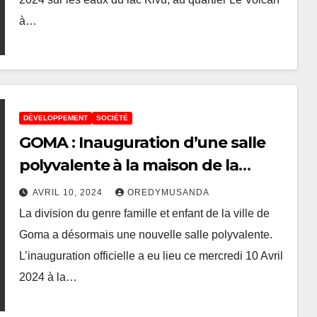
à…
DÉVELOPPEMENT
SOCIÉTÉ
GOMA : Inauguration d’une salle
polyvalente à la maison de la
femme pour la promotion de la
AVRIL 10, 2024
OREDYMUSANDA
femme et de la paix
La division du genre famille et enfant de la ville de
Goma a désormais une nouvelle salle polyvalente.
L’inauguration officielle a eu lieu ce mercredi 10 Avril
2024 à la…