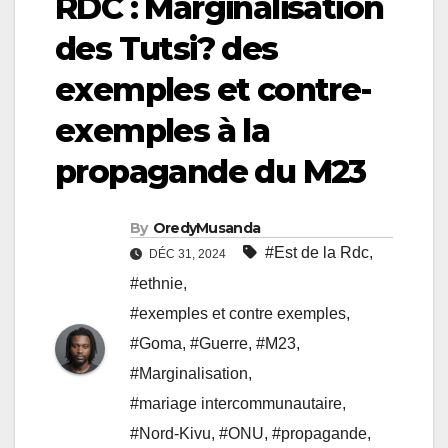
RDC : Marginalisation
des Tutsi? des
exemples et contre-
exemples à la
propagande du M23
By
OredyMusanda
#Est de la Rdc
,
DÉC 31, 2024
#ethnie
,
#exemples et contre exemples
,
#Goma
,
#Guerre
,
#M23
,
#Marginalisation
,
#mariage intercommunautaire
,
#Nord-Kivu
,
#ONU
,
#propagande
,