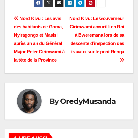
Navigation
Nord Kivu : Les avis
Nord Kivu: Le Gouverneur
des habitants de Goma,
Cirimwami accueilli en Roi
de
Nyiragongo et Masisi
à Bweremana lors de sa
l’article
après un an du Général
descente d’inspection des
Major Peter Cirimwami à
travaux sur le pont Renga
la tête de la Province
By
OredyMusanda