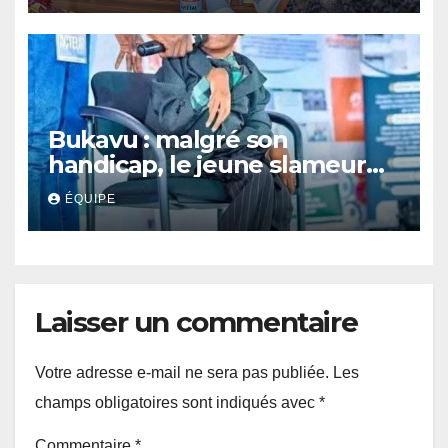
Bukavu : malgré son
handicap, le jeune slameur
Akonkwa Kenyata Bernard
ÉQUIPE
lance un appel à la solidarité
pour poursuivre ses études
Laisser un commentaire
Votre adresse e-mail ne sera pas publiée.
Les
champs obligatoires sont indiqués avec
*
Commentaire
*