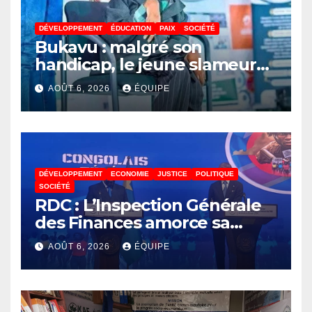
DÉVELOPPEMENT
ÉDUCATION
PAIX
SOCIÉTÉ
Bukavu : malgré son
handicap, le jeune slameur
Akonkwa Kenyata Bernard
AOÛT 6, 2026
ÉQUIPE
lance un appel à la solidarité
pour poursuivre ses études
DÉVELOPPEMENT
ECONOMIE
JUSTICE
POLITIQUE
SOCIÉTÉ
RDC : L’Inspection Générale
des Finances amorce sa
révolution numérique pour
AOÛT 6, 2026
ÉQUIPE
un contrôle permanent des
finances publiques