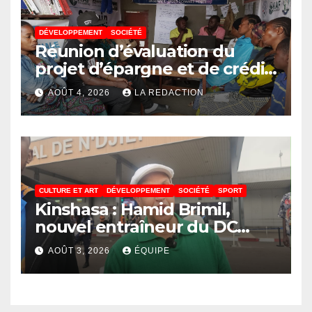
DÉVELOPPEMENT
SOCIÉTÉ
Réunion d’évaluation du
projet d’épargne et de crédit
de JIRANI MSAADA Asbl : des
AOÛT 4, 2026
LA REDACTION
résultats encourageants et
une expansion annoncée
CULTURE ET ART
DÉVELOPPEMENT
SOCIÉTÉ
SPORT
Kinshasa : Hamid Brimil,
nouvel entraîneur du DC
Virunga sur place, cap sur les
AOÛT 3, 2026
ÉQUIPE
préparatifs de la Coupe de la
Confédération de la CAF