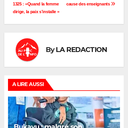
de
1325 : «Quand la femme
cause des enseignants
l’article
dirige, la paix s’installe »
By
LA REDACTION
A LIRE AUSSI
Bukavu : malgré son