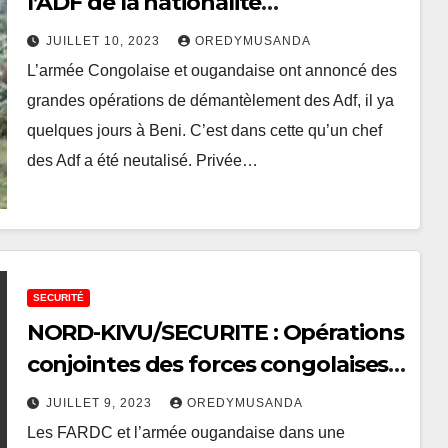
l’ADF de la nationalité
Tanzanienne neutralisé dans le
JUILLET 10, 2023
OREDYMUSANDA
secteur de Rwenzori
L’armée Congolaise et ougandaise ont annoncé des
grandes opérations de démantèlement des Adf, il ya
quelques jours à Beni. C’est dans cette qu’un chef
des Adf a été neutalisé. Privée…
SECURITÉ
NORD-KIVU/SECURITE : Opérations
conjointes des forces congolaises
et ougandaises neutralisent 3
JUILLET 9, 2023
OREDYMUSANDA
terroristes et récupèrent des
Les FARDC et l’armée ougandaise dans une