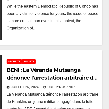
While the eastern Democratic Republic of Congo has
been a victim of violence for years, the issue of peace
is more crucial than ever. In this context, the
Organization of…
SECURITÉ
SOCIÉTÉ
BENI : La Véranda Mutsanga
dénonce l’arrestation arbitraire de
Franklin et exige sa libération
JUILLET 26, 2024
OREDYMUSANDA
immédiate
La Véranda Mutsanga dénonce l’arrestation arbitraire
de Franklin, un jeune milittant engagé dans la lutte
contre les ADF. Accusé à tort selon ce groupe de