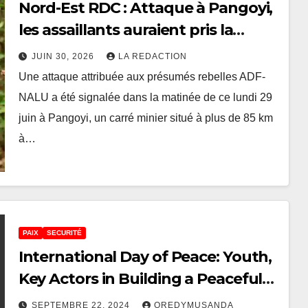
Nord-Est RDC : Attaque à Pangoyi,
les assaillants auraient pris la
direction de Tépe après des
JUIN 30, 2026
LA REDACTION
violences
Une attaque attribuée aux présumés rebelles ADF-
NALU a été signalée dans la matinée de ce lundi 29
juin à Pangoyi, un carré minier situé à plus de 85 km
à…
PAIX
SECURITÉ
International Day of Peace: Youth,
Key Actors in Building a Peaceful
Future in DRC According to OJCAD
SEPTEMBRE 22, 2024
OREDYMUSANDA