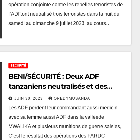
armes de guerre
opération conjointe contre les rebelles terroristes de
l’ADF,ont neutralisé trois terroristes dans la nuit du
samedi au dimanche 9 juillet 2023, au cours…
SECURITÉ
BENI/SÉCURITÉ : Deux ADF
tanzaniens neutralisés et des
armes récupérées dans la vallée de
JUIN 30, 2023
OREDYMUSANDA
MWALIKA
Les ADF perdent leur commandant aussi medicin
avec sa femme aussi ADF dans la valléede
MWALIKA et plusieurs munitions de guerre saisies,
C’est le résultat des opérations des FARDC