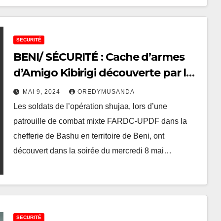
SECURITÉ
BENI/ SÉCURITÉ : Cache d’armes
d’Amigo Kibirigi découverte par les
FARDC-UPDF dans la chefferie de
MAI 9, 2024
OREDYMUSANDA
Bashu
Les soldats de l’opération shujaa, lors d’une
patrouille de combat mixte FARDC-UPDF dans la
chefferie de Bashu en territoire de Beni, ont
découvert dans la soirée du mercredi 8 mai…
SECURITÉ