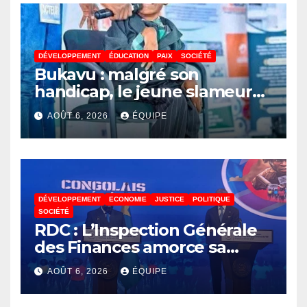
DÉVELOPPEMENT
ÉDUCATION
PAIX
SOCIÉTÉ
Bukavu : malgré son
handicap, le jeune slameur
Akonkwa Kenyata Bernard
AOÛT 6, 2026
ÉQUIPE
lance un appel à la solidarité
pour poursuivre ses études
DÉVELOPPEMENT
ECONOMIE
JUSTICE
POLITIQUE
SOCIÉTÉ
RDC : L’Inspection Générale
des Finances amorce sa
révolution numérique pour
AOÛT 6, 2026
ÉQUIPE
un contrôle permanent des
finances publiques