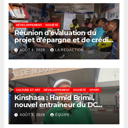
DÉVELOPPEMENT
SOCIÉTÉ
Réunion d’évaluation du
projet d’épargne et de crédit
de JIRANI MSAADA Asbl : des
AOÛT 4, 2026
LA REDACTION
résultats encourageants et
une expansion annoncée
CULTURE ET ART
DÉVELOPPEMENT
SOCIÉTÉ
SPORT
Kinshasa : Hamid Brimil,
nouvel entraîneur du DC
Virunga sur place, cap sur les
AOÛT 3, 2026
ÉQUIPE
préparatifs de la Coupe de la
Confédération de la CAF