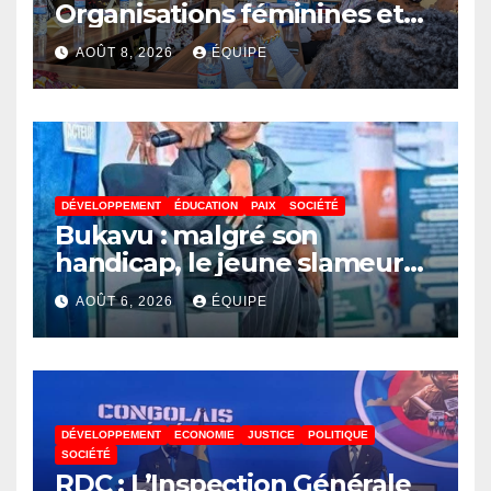
Organisations féminines et
associations des jeunes
AOÛT 8, 2026
ÉQUIPE
réunies pour parler paix
DÉVELOPPEMENT
ÉDUCATION
PAIX
SOCIÉTÉ
Bukavu : malgré son
handicap, le jeune slameur
Akonkwa Kenyata Bernard
AOÛT 6, 2026
ÉQUIPE
lance un appel à la solidarité
pour poursuivre ses études
DÉVELOPPEMENT
ECONOMIE
JUSTICE
POLITIQUE
SOCIÉTÉ
RDC : L’Inspection Générale