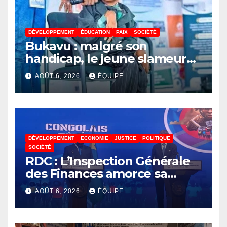
DÉVELOPPEMENT
ÉDUCATION
PAIX
SOCIÉTÉ
Bukavu : malgré son
handicap, le jeune slameur
Akonkwa Kenyata Bernard
AOÛT 6, 2026
ÉQUIPE
lance un appel à la solidarité
pour poursuivre ses études
DÉVELOPPEMENT
ECONOMIE
JUSTICE
POLITIQUE
SOCIÉTÉ
RDC : L’Inspection Générale
des Finances amorce sa
révolution numérique pour
AOÛT 6, 2026
ÉQUIPE
un contrôle permanent des
finances publiques