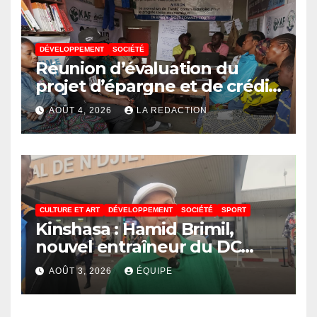
DÉVELOPPEMENT
SOCIÉTÉ
Réunion d’évaluation du
projet d’épargne et de crédit
de JIRANI MSAADA Asbl : des
AOÛT 4, 2026
LA REDACTION
résultats encourageants et
une expansion annoncée
CULTURE ET ART
DÉVELOPPEMENT
SOCIÉTÉ
SPORT
Kinshasa : Hamid Brimil,
nouvel entraîneur du DC
Virunga sur place, cap sur les
AOÛT 3, 2026
ÉQUIPE
préparatifs de la Coupe de la
Confédération de la CAF