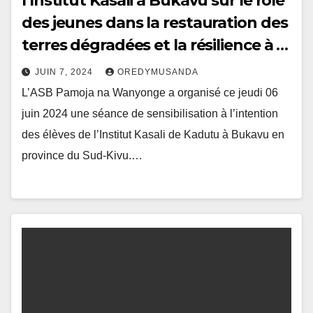
l’Institut Kasali à Bukavu sur le rôle
des jeunes dans la restauration des
terres dégradées et la résilience à la
sécheresse
JUIN 7, 2024
OREDYMUSANDA
L’ASB Pamoja na Wanyonge a organisé ce jeudi 06
juin 2024 une séance de sensibilisation à l’intention
des élèves de l’Institut Kasali de Kadutu à Bukavu en
province du Sud-Kivu.…