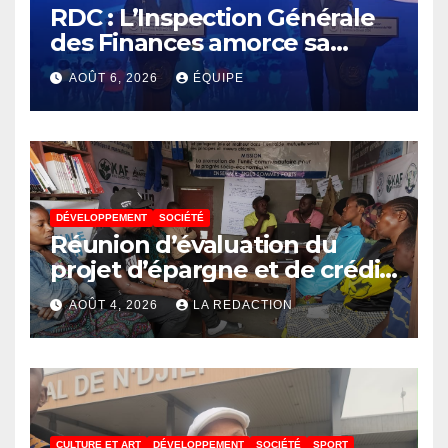
RDC : L’Inspection Générale
des Finances amorce sa
révolution numérique pour
AOÛT 6, 2026
ÉQUIPE
un contrôle permanent des
finances publiques
DÉVELOPPEMENT
SOCIÉTÉ
Réunion d’évaluation du
projet d’épargne et de crédit
de JIRANI MSAADA Asbl : des
AOÛT 4, 2026
LA REDACTION
résultats encourageants et
une expansion annoncée
CULTURE ET ART
DÉVELOPPEMENT
SOCIÉTÉ
SPORT