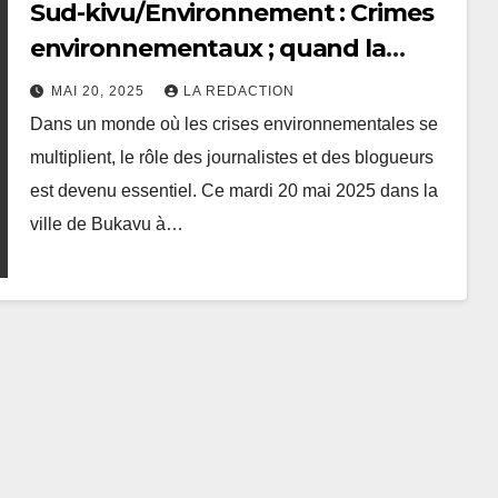
Sud-kivu/Environnement : Crimes
environnementaux ; quand la
plume des médias devient bouclier
MAI 20, 2025
LA REDACTION
Dans un monde où les crises environnementales se
multiplient, le rôle des journalistes et des blogueurs
est devenu essentiel. Ce mardi 20 mai 2025 dans la
ville de Bukavu à…