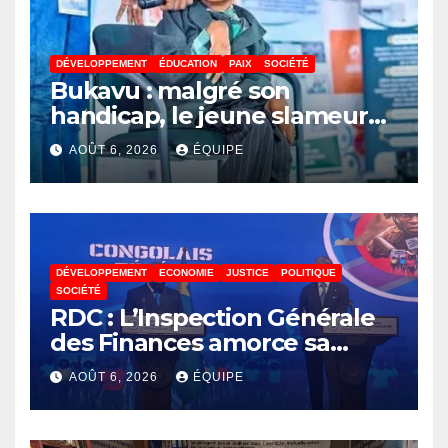
DÉVELOPPEMENT
ÉDUCATION
PAIX
SOCIÉTÉ
Bukavu : malgré son
handicap, le jeune slameur
Akonkwa Kenyata Bernard
AOÛT 6, 2026
ÉQUIPE
lance un appel à la solidarité
pour poursuivre ses études
DÉVELOPPEMENT
ECONOMIE
JUSTICE
POLITIQUE
SOCIÉTÉ
RDC : L’Inspection Générale
des Finances amorce sa
révolution numérique pour
AOÛT 6, 2026
ÉQUIPE
un contrôle permanent des
finances publiques