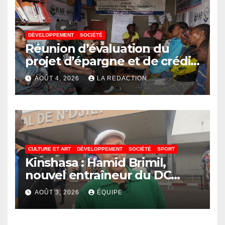
DÉVELOPPEMENT
SOCIÉTÉ
Réunion d’évaluation du
projet d’épargne et de crédit
de JIRANI MSAADA Asbl : des
AOÛT 4, 2026
LA REDACTION
résultats encourageants et
une expansion annoncée
CULTURE ET ART
DÉVELOPPEMENT
SOCIÉTÉ
SPORT
Kinshasa : Hamid Brimil,
nouvel entraîneur du DC
Virunga sur place, cap sur les
AOÛT 3, 2026
ÉQUIPE
préparatifs de la Coupe de la
Confédération de la CAF