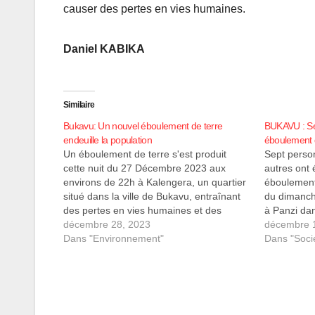
causer des pertes en vies humaines.
Daniel
KABIKA
Similaire
Bukavu: Un nouvel éboulement de terre
BUKAVU : Sep
endeuille la population
éboulement d
Un éboulement de terre s'est produit
Sept person
cette nuit du 27 Décembre 2023 aux
autres ont 
environs de 22h à Kalengera, un quartier
éboulement 
situé dans la ville de Bukavu, entraînant
du dimanch
des pertes en vies humaines et des
à Panzi da
dommages matériels. Selon les témoins
décembre 28, 2023
Monsieur C
décembre 
oculaires, la catastrophe naturelle s'est
Dans "Environnement"
quartier ad
Dans "Soci
produite cette nuit lorsque des tonnes…
bilan, attri