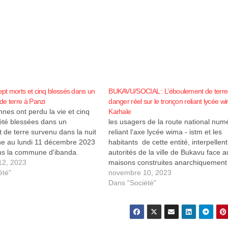
t morts et cinq blessés dans un
BUKAVU/SOCIAL : L’éboulement de terre
e terre à Panzi
danger réel sur le tronçon reliant lycée w
nes ont perdu la vie et cinq
Karhale
été blessées dans un
les usagers de la route national num
de terre survenu dans la nuit
reliant l'axe lycée wima - istm et les
e au lundi 11 décembre 2023
habitants de cette entité, interpellent
ns la commune d'ibanda.
autorités de la ville de Bukavu face a
hristophe ITONGWA, Chef de
12, 2023
maisons construites anarchiquement
joint de Panzi, a confirmé ce
été"
chaque jour sur ce site qualifié impr
novembre 10, 2023
buant cette situation…
à la construction par les autorités et 
Dans "Société"
met la…