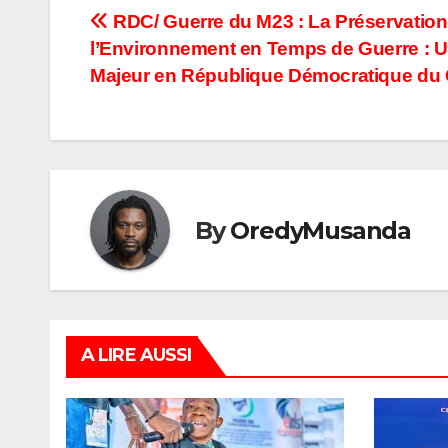
Navigation
RDC/ Guerre du M23 : La Préservation
l’Environnement en Temps de Guerre : U
de
Majeur en République Démocratique du
l’article
By
OredyMusanda
A LIRE AUSSI