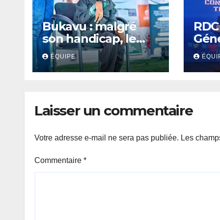
Bukavu : malgré
RDC 
son handicap, le
Géné
jeune slameur
Fina
ÉQUIPE
ÉQUI
Akonkwa Kenyata
révo
Bernard lance un
num
appel à la solidarité
cont
pour poursuivre ses
per
Laisser un commentaire
études
fina
Votre adresse e-mail ne sera pas publiée.
Les champs
Commentaire
*