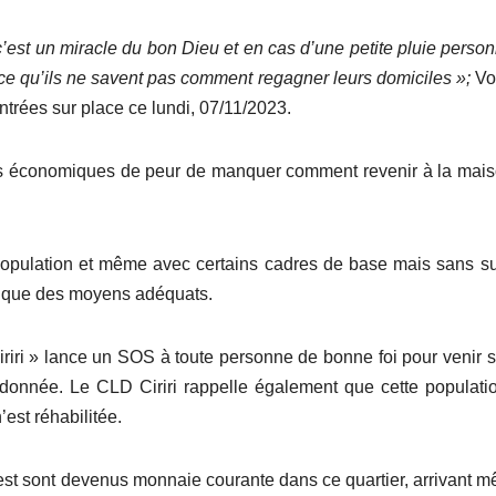
c’est un miracle du bon Dieu et en cas d’une petite pluie perso
ce qu’ils ne savent pas
comment regagner le
urs
domicile
s »;
Vo
trées sur place ce lundi, 07/11/2023.
ités économiques de peur de manquer comment revenir à la mai
a population et même avec certains cadres de base mais sans s
manque des moyens adéquats.
iriri » lance un SOS à toute personne de bonne foi pour venir 
ndonnée. Le CLD Ciriri rappelle également que cette populati
’est réhabilitée.
e est sont devenus monnaie courante dans ce quartier, arrivant 