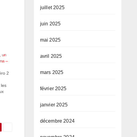
juillet 2025
juin 2025
mai 2025
, un
avril 2025
ima –
mars 2025
éro 2
 les
février 2025
ux
opre
janvier 2025
qui
décembre 2024