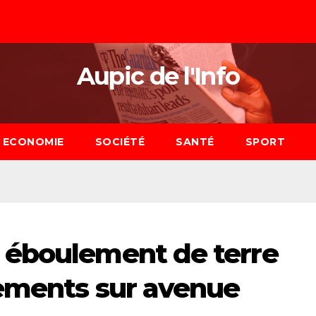
Aupic de l'Info
ECONOMIE
SOCIÉTÉ
SANTÉ
SPORT
 éboulement de terre
vements sur avenue