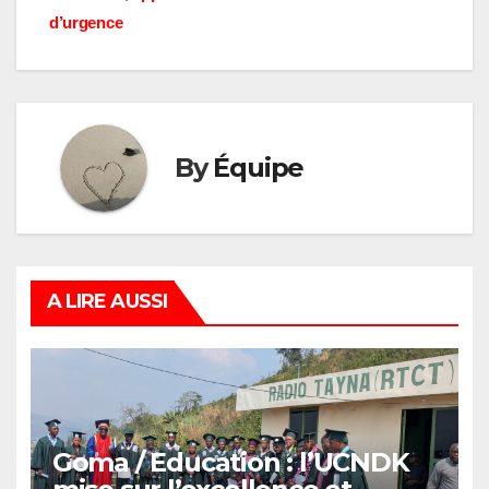
d’urgence
By
Équipe
A LIRE AUSSI
Goma / Education : l’UCNDK