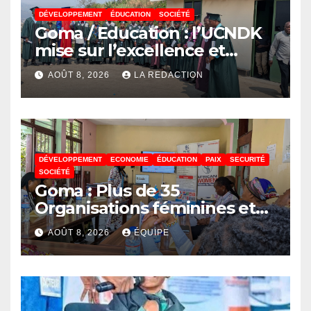
DÉVELOPPEMENT
ÉDUCATION
SOCIÉTÉ
Goma / Education : l’UCNDK
mise sur l’excellence et
l’employabilité des jeunes
AOÛT 8, 2026
LA REDACTION
DÉVELOPPEMENT
ECONOMIE
ÉDUCATION
PAIX
SECURITÉ
SOCIÉTÉ
Goma : Plus de 35
Organisations féminines et
associations des jeunes
AOÛT 8, 2026
ÉQUIPE
réunies pour parler paix