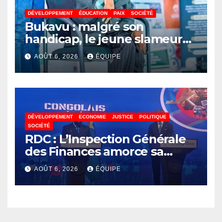
DÉVELOPPEMENT
ÉDUCATION
PAIX
SOCIÉTÉ
Bukavu : malgré son
handicap, le jeune slameur
Akonkwa Kenyata Bernard
AOÛT 6, 2026
ÉQUIPE
lance un appel à la solidarité
pour poursuivre ses études
DÉVELOPPEMENT
ECONOMIE
JUSTICE
POLITIQUE
SOCIÉTÉ
RDC : L’Inspection Générale
des Finances amorce sa
révolution numérique pour
AOÛT 6, 2026
ÉQUIPE
un contrôle permanent des
finances publiques