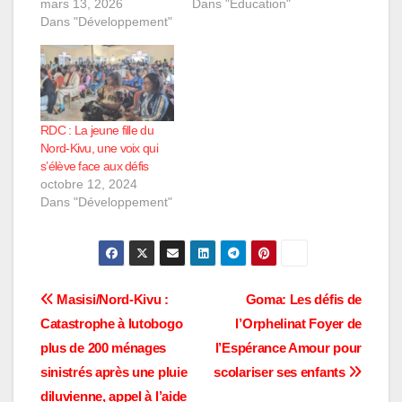
mars 13, 2026
Dans "Éducation"
Dans "Développement"
RDC : La jeune fille du
Nord-Kivu, une voix qui
s’élève face aux défis
octobre 12, 2024
Dans "Développement"
Navigation
Masisi/Nord-Kivu :
Goma: Les défis de
Catastrophe à lutobogo
l’Orphelinat Foyer de
de
plus de 200 ménages
l’Espérance Amour pour
l’article
sinistrés après une pluie
scolariser ses enfants
diluvienne, appel à l’aide