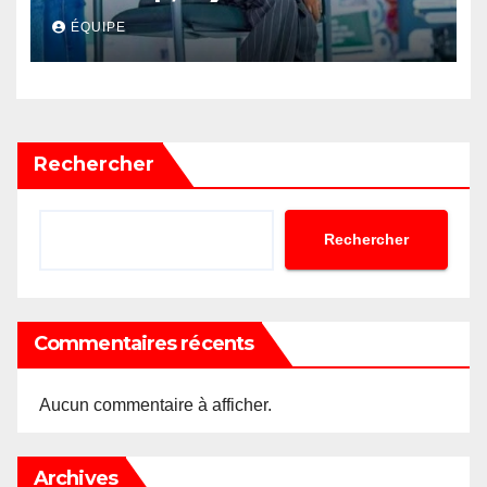
Akonkwa Kenyata Bernard
ÉQUIPE
lance un appel à la solidarité
pour poursuivre ses études
Rechercher
Rechercher
Commentaires récents
Aucun commentaire à afficher.
Archives