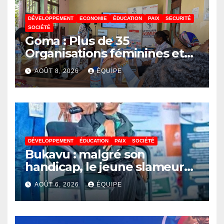
DÉVELOPPEMENT
ECONOMIE
ÉDUCATION
PAIX
SECURITÉ
SOCIÉTÉ
Goma : Plus de 35
Organisations féminines et
associations des jeunes
AOÛT 8, 2026
ÉQUIPE
réunies pour parler paix
DÉVELOPPEMENT
ÉDUCATION
PAIX
SOCIÉTÉ
Bukavu : malgré son
handicap, le jeune slameur
Akonkwa Kenyata Bernard
AOÛT 6, 2026
ÉQUIPE
lance un appel à la solidarité
pour poursuivre ses études