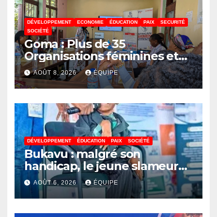
DÉVELOPPEMENT
ECONOMIE
ÉDUCATION
PAIX
SECURITÉ
SOCIÉTÉ
Goma : Plus de 35
Organisations féminines et
associations des jeunes
AOÛT 8, 2026
ÉQUIPE
réunies pour parler paix
DÉVELOPPEMENT
ÉDUCATION
PAIX
SOCIÉTÉ
Bukavu : malgré son
handicap, le jeune slameur
Akonkwa Kenyata Bernard
AOÛT 6, 2026
ÉQUIPE
lance un appel à la solidarité
pour poursuivre ses études