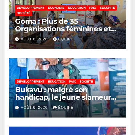
DÉVELOPPEMENT
ECONOMIE
ÉDUCATION
PAIX
SECURITÉ
SOCIÉTÉ
Goma : Plus de 35
Organisations féminines et
associations des jeunes
AOÛT 8, 2026
ÉQUIPE
réunies pour parler paix
DÉVELOPPEMENT
ÉDUCATION
PAIX
SOCIÉTÉ
Bukavu : malgré son
handicap, le jeune slameur
Akonkwa Kenyata Bernard
AOÛT 6, 2026
ÉQUIPE
lance un appel à la solidarité
pour poursuivre ses études