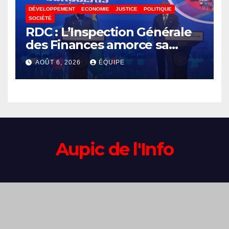
DÉVELOPPEMENT
ECONOMIE
JUSTICE
POLITIQUE
SOCIÉTÉ
RDC : L’Inspection Générale
des Finances amorce sa
révolution numérique pour
AOÛT 6, 2026
ÉQUIPE
un contrôle permanent des
finances publiques
Aupic de l'Info