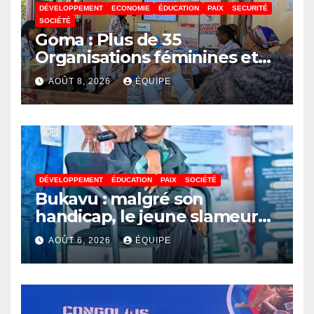
DÉVELOPPEMENT
ECONOMIE
ÉDUCATION
PAIX
SECURITÉ
SOCIÉTÉ
Goma : Plus de 35
Organisations féminines et
associations des jeunes
AOÛT 8, 2026
ÉQUIPE
réunies pour parler paix
DÉVELOPPEMENT
ÉDUCATION
PAIX
SOCIÉTÉ
Bukavu : malgré son
handicap, le jeune slameur
Akonkwa Kenyata Bernard
AOÛT 6, 2026
ÉQUIPE
lance un appel à la solidarité
pour poursuivre ses études