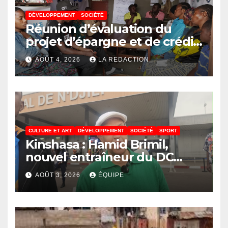
DÉVELOPPEMENT
SOCIÉTÉ
Réunion d’évaluation du
projet d’épargne et de crédit
de JIRANI MSAADA Asbl : des
AOÛT 4, 2026
LA REDACTION
résultats encourageants et
une expansion annoncée
CULTURE ET ART
DÉVELOPPEMENT
SOCIÉTÉ
SPORT
Kinshasa : Hamid Brimil,
nouvel entraîneur du DC
Virunga sur place, cap sur les
AOÛT 3, 2026
ÉQUIPE
préparatifs de la Coupe de la
Confédération de la CAF