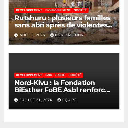
DÉVELOPPEMENT
ENVIRONNEMENT
SOCIÉTÉ
Rutshuru : plusieurs familles
sans abri après de violentes
intempéries à Vitshumbi
AOÛT 3, 2026
LA REDACTION
DÉVELOPPEMENT
PAIX
SANTÉ
SOCIÉTÉ
Nord-Kivu : la Fondation
BiEsther FoBE Asbl renforce
les capacités des acteurs
JUILLET 31, 2026
ÉQUIPE
communautaires sur la
prévention d’Ebola