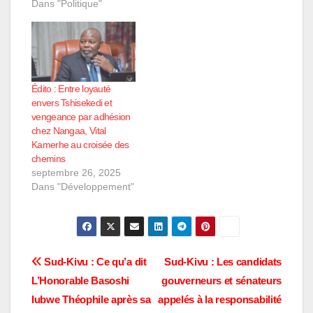
après élection par les
Dans "Politique"
élus nationaux à
œuvrer pour l'intérêt du
peuple. La Nouvelle
Dynamique de la
Société Civile du Sud-
Kivu (NDSCI) a pris
Édito : Entre loyauté
acte de l'élection de
envers Tshisekedi et
Vital Kamerhe…
vengeance par adhésion
chez Nangaa, Vital
Kamerhe au croisée des
chemins
septembre 26, 2025
Dans "Développement"
Navigation
Sud-Kivu : Ce qu’a dit
Sud-Kivu : Les candidats
L’Honorable Basoshi
gouverneurs et sénateurs
de
Iubwe Théophile après sa
appelés à la responsabilité