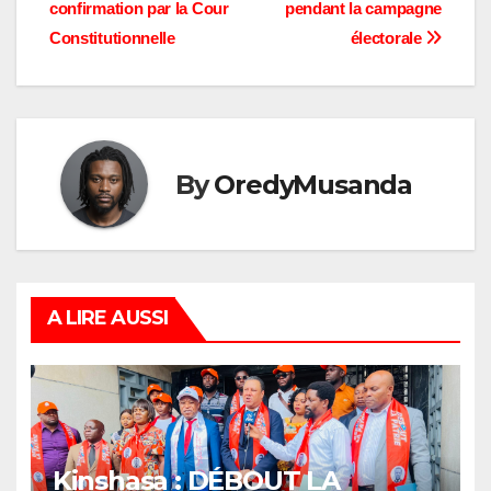
l’article
confirmation par la Cour
pendant la campagne
Constitutionnelle
électorale
By
OredyMusanda
A LIRE AUSSI
Kinshasa : DÉBOUT LA