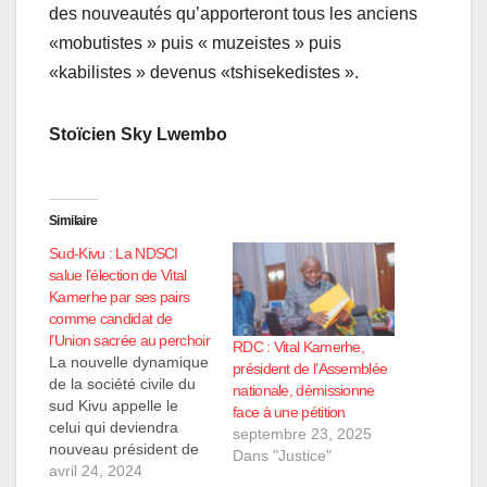
des nouveautés qu’apporteront tous les anciens
«mobutistes » puis « muzeistes » puis
«kabilistes » devenus «tshisekedistes ».
Stoïcien Sky Lwembo
Similaire
Sud-Kivu : La NDSCI
salue l’élection de Vital
Kamerhe par ses pairs
comme candidat de
l’Union sacrée au perchoir
RDC : Vital Kamerhe,
La nouvelle dynamique
président de l’Assemblée
de la société civile du
nationale, démissionne
sud Kivu appelle le
face à une pétition
celui qui deviendra
septembre 23, 2025
nouveau président de
Dans "Justice"
l’Assemblée Nationale
avril 24, 2024