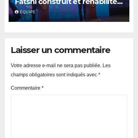
Fatshi construit et réhabilite
des infrastructures de la
ÉQUIPE
République »
Laisser un commentaire
Votre adresse e-mail ne sera pas publiée.
Les
champs obligatoires sont indiqués avec
*
Commentaire
*