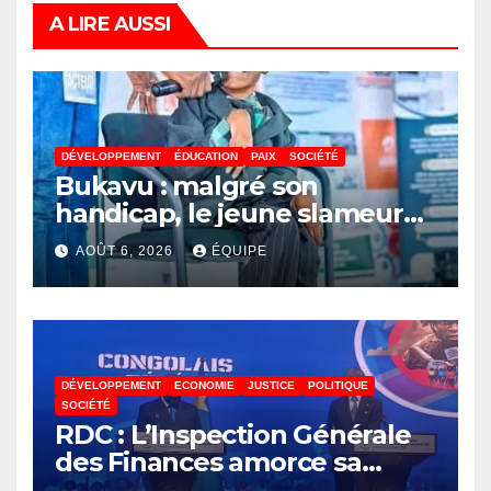
A LIRE AUSSI
DÉVELOPPEMENT
ÉDUCATION
PAIX
SOCIÉTÉ
Bukavu : malgré son
handicap, le jeune slameur
Akonkwa Kenyata Bernard
AOÛT 6, 2026
ÉQUIPE
lance un appel à la solidarité
pour poursuivre ses études
DÉVELOPPEMENT
ECONOMIE
JUSTICE
POLITIQUE
SOCIÉTÉ
RDC : L’Inspection Générale
des Finances amorce sa
révolution numérique pour