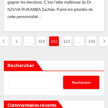
gagner les élections. C’est l’idée maîtresse du Dr
NZUVA RUKAMBA Zachée. Parmi les priorités de
cette personnalité…
Pagination
1
…
110
111
112
…
134
des
publications
Rechercher
Rechercher
Commentaires récents