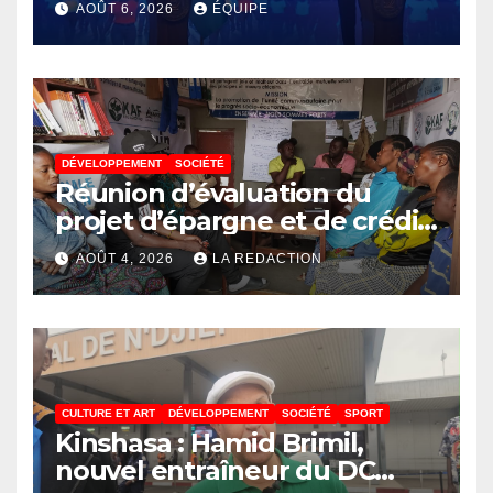
AOÛT 6, 2026
ÉQUIPE
un contrôle permanent des
finances publiques
DÉVELOPPEMENT
SOCIÉTÉ
Réunion d’évaluation du
projet d’épargne et de crédit
de JIRANI MSAADA Asbl : des
AOÛT 4, 2026
LA REDACTION
résultats encourageants et
une expansion annoncée
CULTURE ET ART
DÉVELOPPEMENT
SOCIÉTÉ
SPORT
Kinshasa : Hamid Brimil,
nouvel entraîneur du DC